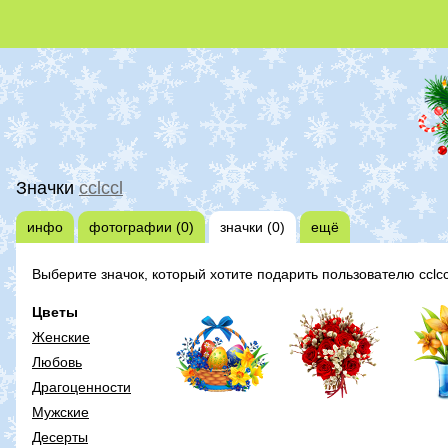
Значки
cclccl
инфо
фотографии (0)
значки (0)
ещё
Выберите значок, который хотите подарить пользователю cclcc
Цветы
Женские
Любовь
Драгоценности
Мужские
Десерты